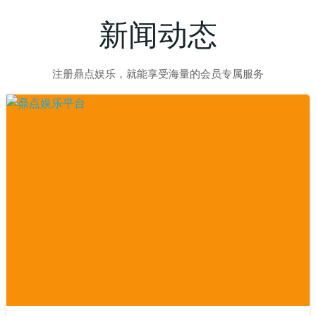
新闻动态
注册鼎点娱乐，就能享受海量的会员专属服务