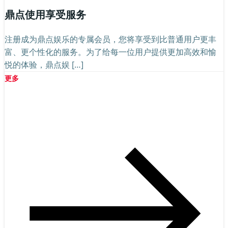
鼎点使用享受服务
注册成为鼎点娱乐的专属会员，您将享受到比普通用户更丰
富、更个性化的服务。为了给每一位用户提供更加高效和愉
悦的体验，鼎点娱 […]
更多