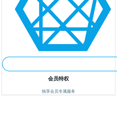
会员特权
独享会员专属服务